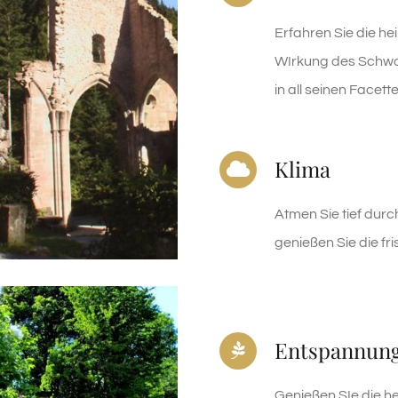
Erfahren Sie die he
WIrkung des Schw
in all seinen Facett
Klima
Atmen Sie tief durc
genießen Sie die fri
Entspannun
Genießen SIe die he