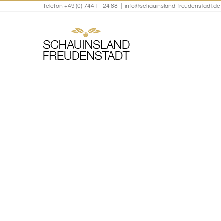
Telefon +49 (0) 7441 - 24 88
|
info@schauinsland-freudenstadt.de
Zum
Inhalt
springen
Die schönste Se