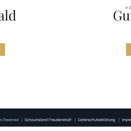
ald
Gu
E
F
hts Reserved |
Schauinsland Freudenstadt
|
Datenschutzerklärung
|
Impr