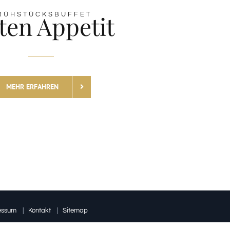
ten Appetit
RÜHSTÜCKSBUFFET
MEHR ERFAHREN
essum
|
Kontakt
|
Sitemap