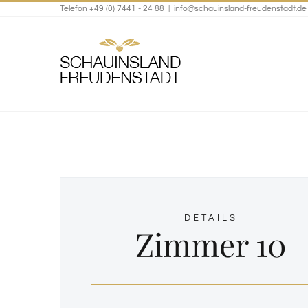
Telefon +49 (0) 7441 - 24 88
|
info@schauinsland-freudenstadt.de
Zum
Inhalt
springen
DETAILS
Zimmer 10